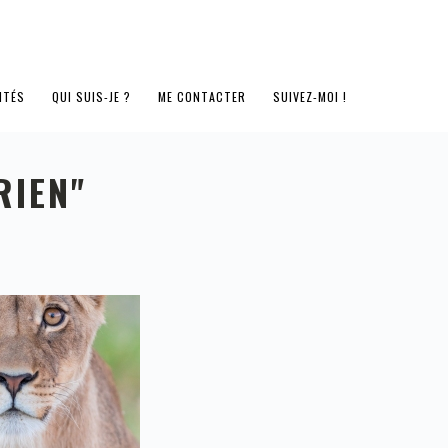
ITÉS
QUI SUIS-JE ?
ME CONTACTER
SUIVEZ-MOI !
RIEN"