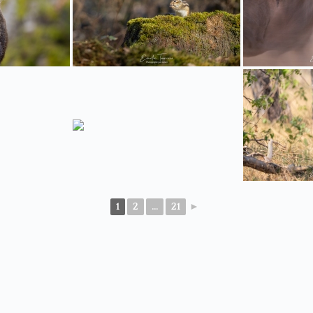
1
2
...
21
►