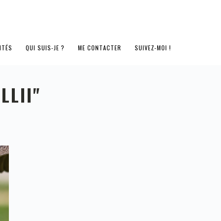
ITÉS
QUI SUIS-JE ?
ME CONTACTER
SUIVEZ-MOI !
LLII"