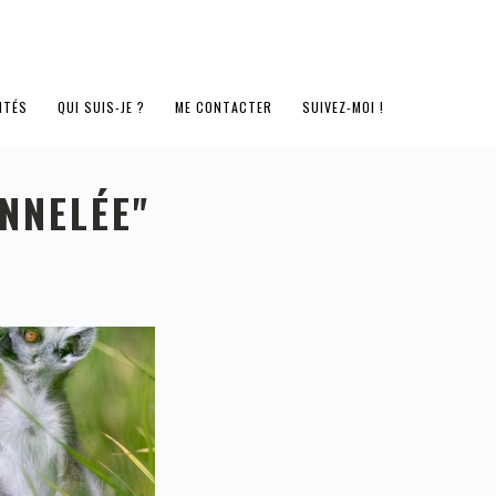
ITÉS
QUI SUIS-JE ?
ME CONTACTER
SUIVEZ-MOI !
NNELÉE"