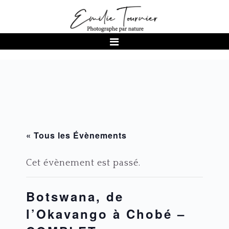
Passer
Passer
Passer
à
au
au
la
contenu
pied
navigation
principal
de
principale
page
« Tous les Évènements
Cet évènement est passé.
Botswana, de
l’Okavango à Chobé –