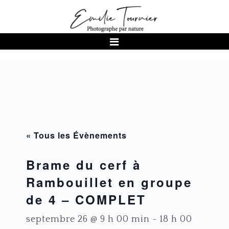
Passer
Passer
Passer
à
au
au
la
contenu
pied
navigation
principal
de
principale
page
« Tous les Évènements
Brame du cerf à
Rambouillet en groupe
de 4 – COMPLET
septembre 26 @ 9 h 00 min
-
18 h 00