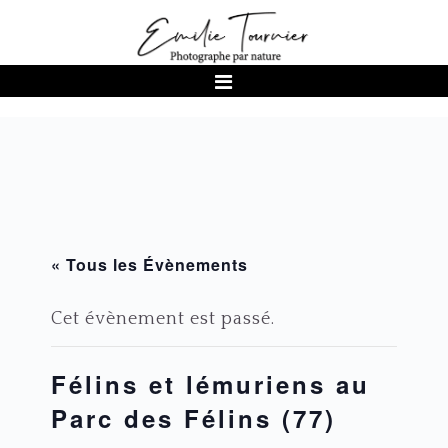
Passer
Passer
Passer
à
au
au
la
contenu
pied
navigation
principal
de
principale
page
« Tous les Évènements
Cet évènement est passé.
Félins et lémuriens au
Parc des Félins (77)