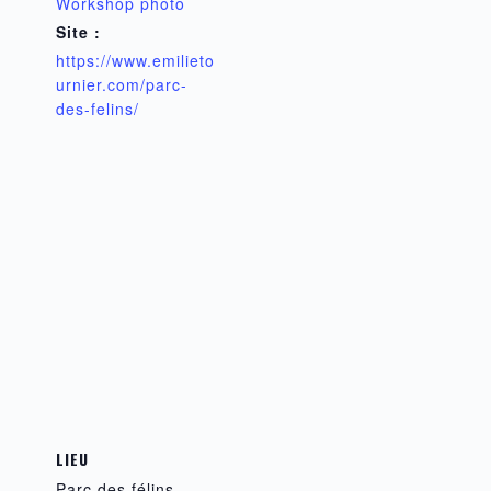
Workshop photo
Site :
https://www.emilieto
urnier.com/parc-
des-felins/
LIEU
Parc des félins