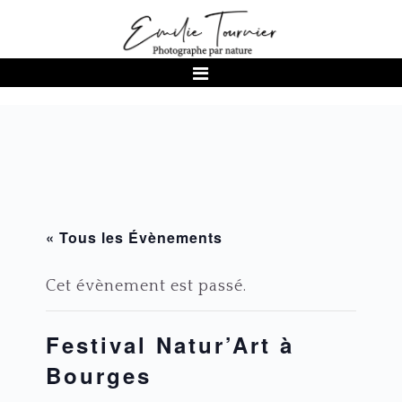
Passer
Passer
Passer
à
au
au
la
contenu
pied
navigation
principal
de
principale
page
« Tous les Évènements
Cet évènement est passé.
Festival Natur’Art à
Bourges