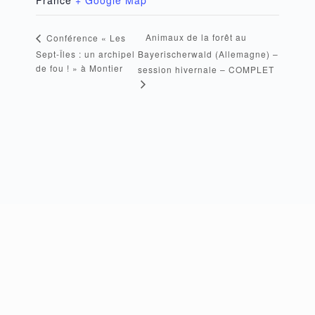
France
+ Google Map
Animaux de la forêt au
Conférence « Les
Sept-Îles : un archipel
Bayerischerwald (Allemagne) –
de fou ! » à Montier
session hivernale – COMPLET
FOOTER