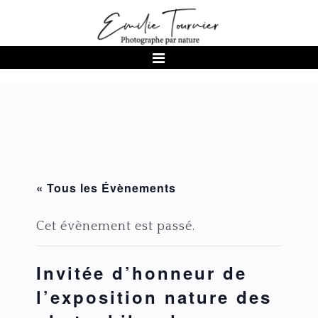
Passer
Passer
Passer
à
au
au
la
contenu
pied
navigation
principal
de
principale
page
« Tous les Évènements
Cet évènement est passé.
Invitée d’honneur de
l’exposition nature des