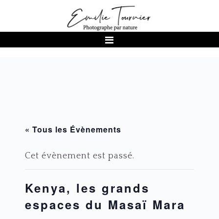
Passer
Passer
Passer
à
au
au
la
contenu
pied
navigation
principal
de
principale
page
« Tous les Évènements
Cet évènement est passé.
Kenya, les grands
espaces du Masaï Mara