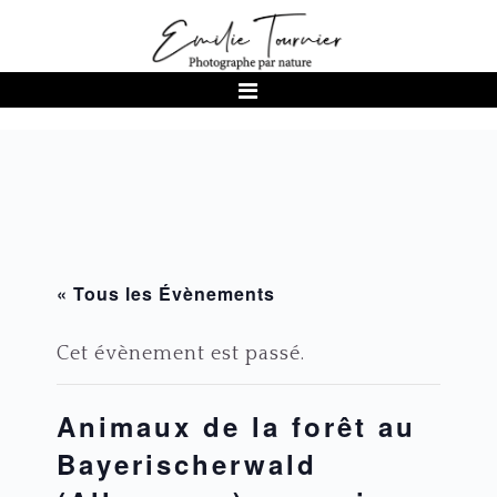
Passer
Passer
Passer
à
au
au
la
contenu
pied
navigation
principal
de
principale
page
« Tous les Évènements
Cet évènement est passé.
Animaux de la forêt au
Bayerischerwald