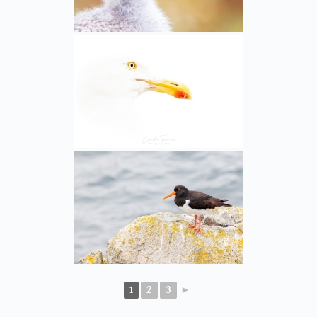
1
2
3
►