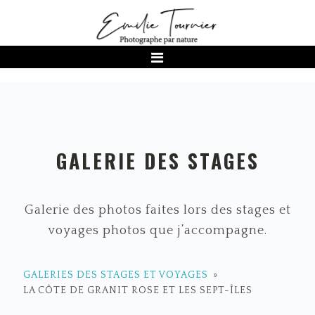
Passer
Passer
Passer
à
au
au
la
contenu
pied
navigation
principal
de
principale
page
GALERIE DES STAGES
Galerie des photos faites lors des stages et
voyages photos que j’accompagne.
GALERIES DES STAGES ET VOYAGES
»
LA CÔTE DE GRANIT ROSE ET LES SEPT-ÎLES