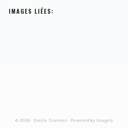
IMAGES LIÉES:
FOOTER
© 2026 ·
Emilie Tournier
· Powered by
Imagely