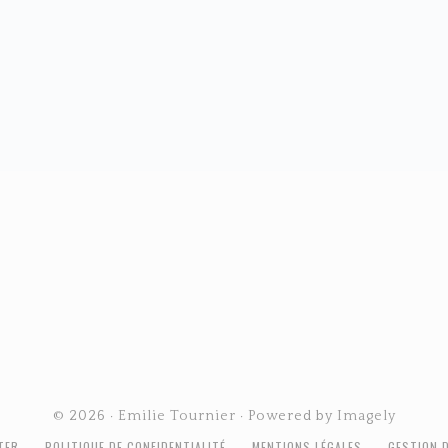
© 2026 ·
Emilie Tournier
· Powered by
Imagely
TER
POLITIQUE DE CONFIDENTIALITÉ
MENTIONS LÉGALES
GESTION 