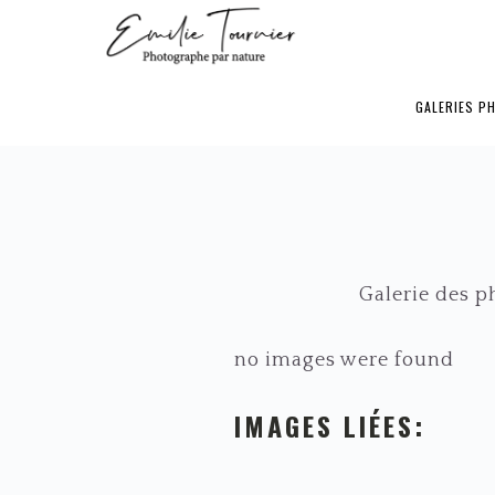
Passer
Passer
Passer
à
au
au
la
contenu
pied
GALERIES P
navigation
principal
de
principale
page
Galerie des p
no images were found
IMAGES LIÉES: