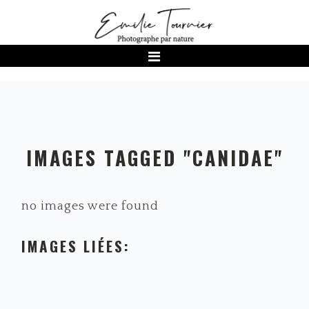
Passer
Passer
Passer
à
au
au
la
contenu
pied
navigation
principal
de
principale
page
IMAGES TAGGED "CANIDAE"
no images were found
IMAGES LIÉES: