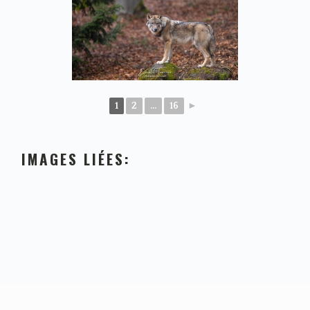
1
2
...
16
►
IMAGES LIÉES: