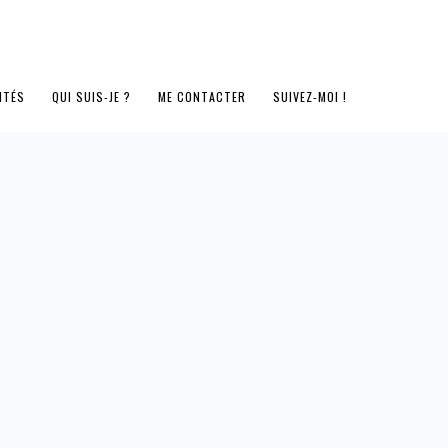
ITÉS
QUI SUIS-JE ?
ME CONTACTER
SUIVEZ-MOI !
"