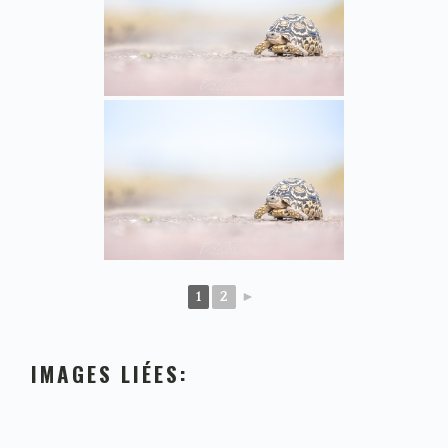
1
2
►
IMAGES LIÉES: