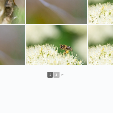
1
2
►