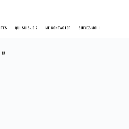
ITÉS
QUI SUIS-JE ?
ME CONTACTER
SUIVEZ-MOI !
E"