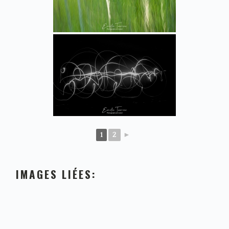
1
2
►
IMAGES LIÉES: