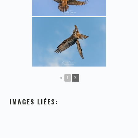
◄
1
2
IMAGES LIÉES: