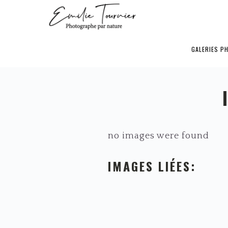
Passer
Passer
Passer
à
au
au
la
contenu
pied
GALERIES P
navigation
principal
de
principale
page
no images were found
IMAGES LIÉES: