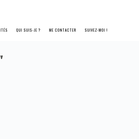
ITÉS
QUI SUIS-JE ?
ME CONTACTER
SUIVEZ-MOI !
"