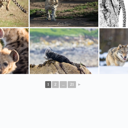
1
2
...
21
►