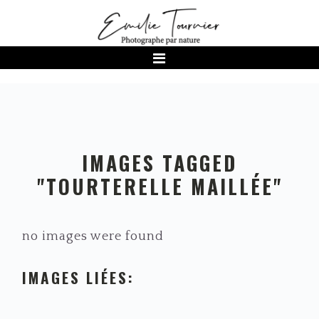
Passer
Passer
Passer
à
au
au
la
contenu
pied
navigation
principal
de
principale
page
IMAGES TAGGED
"TOURTERELLE MAILLÉE"
no images were found
IMAGES LIÉES: